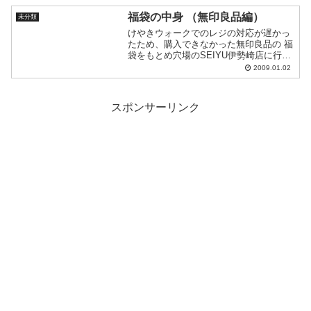
ンを並び替え...
福袋の中身 （無印良品編）
未分類
けやきウォークでのレジの対応が遅かっ
たため、購入できなかった無印良品の 福
袋をもとめ穴場のSEIYU伊勢崎店に行っ
てきました。 ここは毎年、無印があるこ
2009.01.02
とをみんな知らないのではないかという
くらい空いていて 今年もやはり福袋が大
量に...
スポンサーリンク