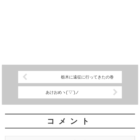
栃木に遠征に行ってきたの巻
あけおめヽ(´▽`)ノ
コメント