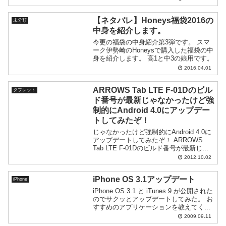
過したので、継続してspring版を買うこ
とにしました。以前、ちょろっと書い
【ネタバレ】Honeys福袋2016の
た...
未分類
中身を紹介します。
今更の福袋の中身紹介第3弾です。 スマ
ーク伊勢崎のHoneysで購入した福袋の中
身を紹介します。 高1と中3の娘用です。
2016.04.01
ARROWS Tab LTE F-01Dのビル
タブレット
ド番号が最新じゃなかったけど強
制的にAndroid 4.0にアップデー
トしてみたぞ！
じゃなかったけど強制的にAndroid 4.0に
アップデートしてみたぞ！ ARROWS
Tab LTE F-01Dのビルド番号が最新じゃ
なかったけど強制的にAndroid 4.0にアッ
2012.10.02
プデートしてみたぞ！内容 ...
iPhone OS 3.1アップデート
iPhone
iPhone OS 3.1 と iTunes 9 が公開された
のでサクッとアップデートしてみた。 お
すすめのアプリケーションを教えてくれ
たり、自動でプレイリストを作ってくれ
2009.09.11
たり、 iTunesでiPhoneのアプリケーショ