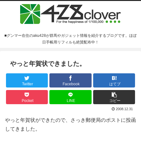
■グンマー在住のaku428が群馬やガジェット情報を紹介するブログです。ほぼ
日手帳用リフィルも絶賛配布中！
やっと年賀状できました。
Twitter
Facebook
はてブ
Pocket
LINE
コピー
2008.12.31
やっと年賀状ができたので、さっき郵便局のポストに投函
してきました。