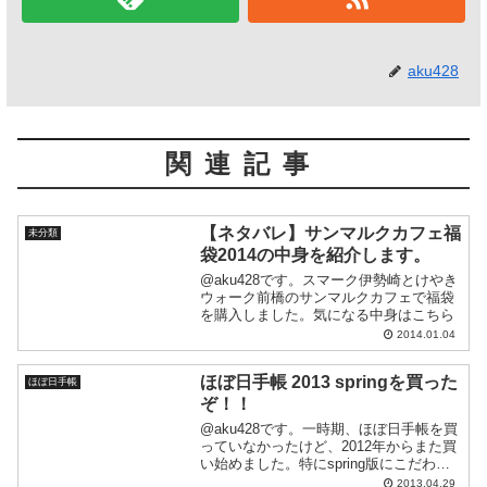
aku428
関連記事
【ネタバレ】サンマルクカフェ福
未分類
袋2014の中身を紹介します。
@aku428です。スマーク伊勢崎とけやき
ウォーク前橋のサンマルクカフェで福袋
を購入しました。気になる中身はこちら
2014.01.04
ほぼ日手帳 2013 springを買った
ほぼ日手帳
ぞ！！
@aku428です。一時期、ほぼ日手帳を買
っていなかったけど、2012年からまた買
い始めました。特にspring版にこだわり
は無いけど、昨年の5月から使って1年経
2013.04.29