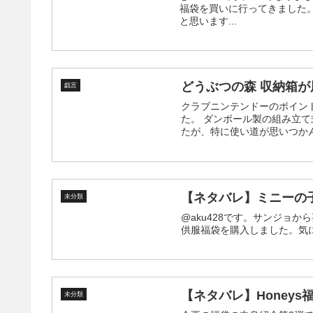
福袋を買いに行ってきました
と思います...
どうぶつの森 収納箱が
戯言
クラブニンテンドーのポイン
た。 ダンボール製の組み立て式で、こんな感じで封筒に入ってました。 早速組み立ててみまし
【ネタバレ】ミニーの子
未分類
@aku428です。サンジョ
供服福袋を購入しました。気
【ネタバレ】Honeys
未分類