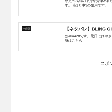
今更の福袋の中身紹介第3弾です。 スマーク伊勢崎のHoneysで購入した福袋の
す。 高1と中3の娘用です。
【ネタバレ】BLING 
未分類
@aku428です。元日にけや
身はこちら
スポ