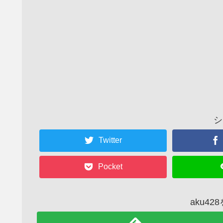
シ
Twitter
Pocket
aku4