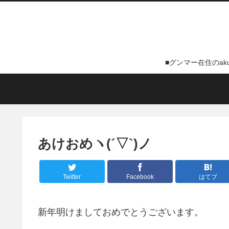
■グンマー在住のa
あけおめヽ(´▽`)ノ
Twitter
Facebook
はてブ
新年明けましておめでとうございます。