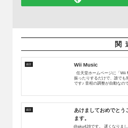
関
Wii Music
戯言
任天堂ホームページに「Wii Music」 の情報が公開されましたね~ Wiiリモコンとヌンチャクを
振ったりするだけで、誰でも簡単に楽器
です♪ 音程の調整が自動なので
あけましておめでとう
戯言
ます。
@aku428です。 遅くなりましたが、あけましておめでとうございます。 今年も年明け早朝から