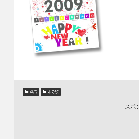
戯言
未分類
スポ