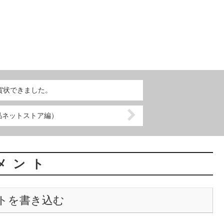
賀状できました。
品ネットストア編）
メント
トを書き込む