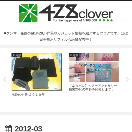
■グンマー在住のaku428が群馬やガジェット情報を紹介するブログです。ほぼ
日手帳用リフィルも絶賛配布中！
未分類
未分類
料
豚
キャ
【ネタバレ】ヘアーアクセサリー
福袋2016の中身を紹介します。
福袋の中身 ２０１０年
2012-03