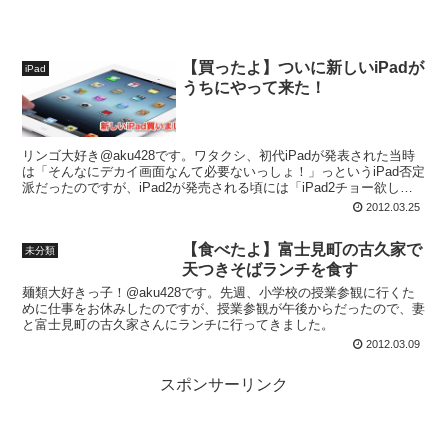
【買ったよ】ついに新しいiPadが
iPad
うちにやって来た！
リンゴ大好き@aku428です。ワタクシ、初代iPadが発表された当時
は「そんなにデカイ画面なんて必要ないっしょ！」っというiPad否定
派だったのですが、iPad2が発売される頃には「iPad2チョー欲しい
けど、金無いよ〜」っと簡単にiPa...
2012.03.25
【食べたよ】富士見町の古久家で
未分類
天つきそばランチを食す
麺類大好きっ子！@aku428です。先週、小学校の授業参観に行くた
めに仕事をお休みしたのですが、授業参観が午後からだったので、妻
と富士見町の古久家さんにランチに行ってきました。
2012.03.09
スポンサーリンク