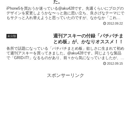
た。
iPhone5を買おうか迷っている@aku428です。先週くらいにブログの
デザインを変更しようかな〜っと急に思い立ち、良さげなテーマにで
もサクっと入れ替えようと思っていたのですが、なかなか「これ
だ！」というテーマに巡りあえず・・・・やっと「...
2012.09.22
週刊アスキーの付録「パチパチま
未分類
とめ板」が、かなりオススメ！！
各所で話題になっている「パチパチまとめ板」欲しさに生まれて初め
て週刊アスキーを買ってきました。@aku428です。同じような製品
で「GRID-IT!」なるものがあり、前々から気になっていましたが、わ
ざわざ買うことも無いかな〜思っていたのです...
2012.09.15
スポンサーリンク