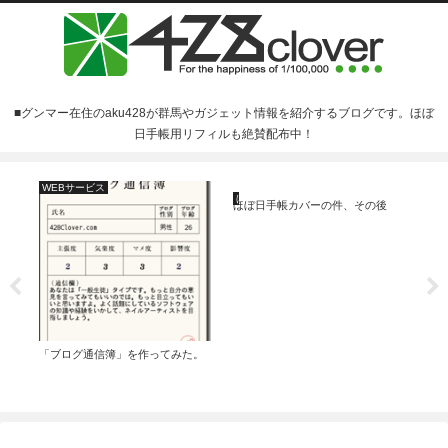
■グンマー在住のaku428が群馬やガジェット情報を紹介するブログです。ほぼ
日手帳用リフィルも絶賛配布中！
WEBサービス
ほぼ日手帳
未
ほぼ日手帳カバーの件、その後
ミ
「ブログ通信簿」を作ってみた。