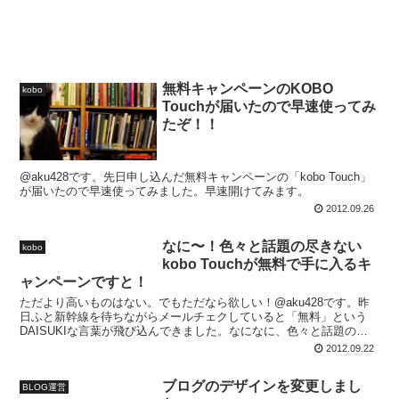
無料キャンペーンのKOBO
kobo
Touchが届いたので早速使ってみ
たぞ！！
@aku428です。先日申し込んだ無料キャンペーンの「kobo Touch」
が届いたので早速使ってみました。早速開けてみます。
2012.09.26
なに〜！色々と話題の尽きない
kobo
kobo Touchが無料で手に入るキ
ャンペーンですと！
ただより高いものはない。でもただなら欲しい！@aku428です。昨
日ふと新幹線を待ちながらメールチェクしていると「無料」という
DAISUKIな言葉が飛び込んできました。なになに、色々と話題の尽
きないあの「kobo Touch」が無料になるク...
2012.09.22
ブログのデザインを変更しまし
BLOG運営