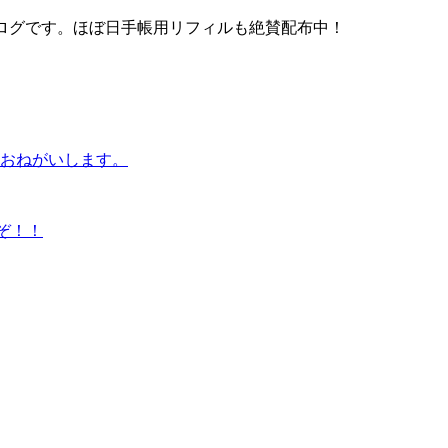
るブログです。ほぼ日手帳用リフィルも絶賛配布中！
おねがいします。
たぞ！！