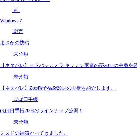
PC
Windows 7
戯言
まさかの快晴
未分類
【ネタバレ】ヨドバシカメラ キッチン家電の夢2015の中身を
未分類
【ネタバレ】Zoo帽子福袋2014の中身を紹介します。
ほぼ日手帳
ほぼ日手帳2009のラインナップ公開！
未分類
ミスドの福箱かってきました。