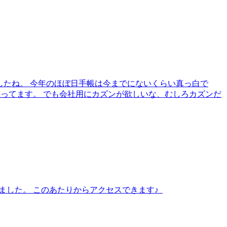
されましたね。 今年のほぼ日手帳は今までにないくらい真っ白で
思ってます。 でも会社用にカズンが欲しいな、むしろカズンだ
ました。 このあたりからアクセスできます♪