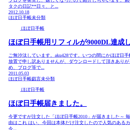
ブログを発見し、嬉しくなったので紹介しちゃいます。勉
タクの日記**日々、と...
2012.10.18
ほぼ日手帳
未分類
ほぼ日手帳
ほぼ日手帳用リフィルが9000DL達成
ご無沙汰しています。aku428です。いつの間にかほぼ日
放置で申し訳ありませんが、ダウンロードして頂きありが
め、ブログ等で...
2011.05.03
ほぼ日手帳
戯言
未分類
ほぼ日手帳
ほぼ日手帳届きました。
今更ですが注文した「ほぼ日手帳2010」が届きました～ 
由はこれ はい、今回は本体だけ注文したので人気のある
今...