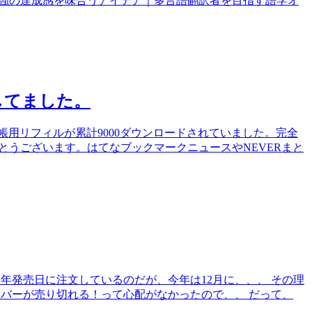
強の達成感を味合うアイデア｜多言語翻訳者を目指す語学オ
してました。
手帳用リフィルが累計9000ダウンロードされていました。完全
とうございます。はてなブックマークニュースやNEVERまと
毎年発売日に注文しているのだが、今年は12月に、、、 その理
カバーが売り切れる！って心配がなかったので、、 だって、