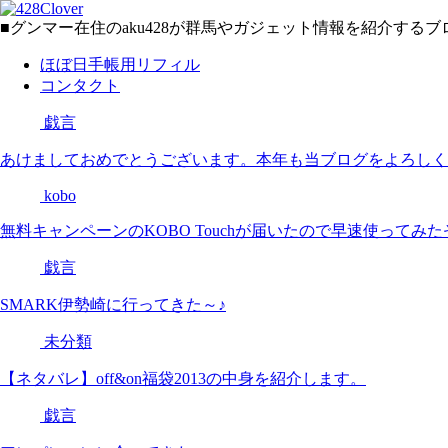
■グンマー在住のaku428が群馬やガジェット情報を紹介す
ほぼ日手帳用リフィル
コンタクト
戯言
あけましておめでとうございます。本年も当ブログをよろしく
kobo
無料キャンペーンのKOBO Touchが届いたので早速使ってみ
戯言
SMARK伊勢崎に行ってきた～♪
未分類
【ネタバレ】off&on福袋2013の中身を紹介します。
戯言