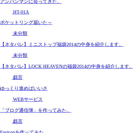
アンパンマンに会ってきた。
HT-01A
ポケットリング届いた～
未分類
【ネタバレ】ミニストップ福袋2014の中身を紹介します。
未分類
【ネタバレ】LOCK HEAVENの福袋2014の中身を紹介します
戯言
ゆっくり進めばいいさ
WEBサービス
「ブログ通信簿」を作ってみた。
戯言
Faviconを作ってみた。