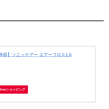
浄器】ソニッケアー エアーフロス1.5
1
ahooショッピング