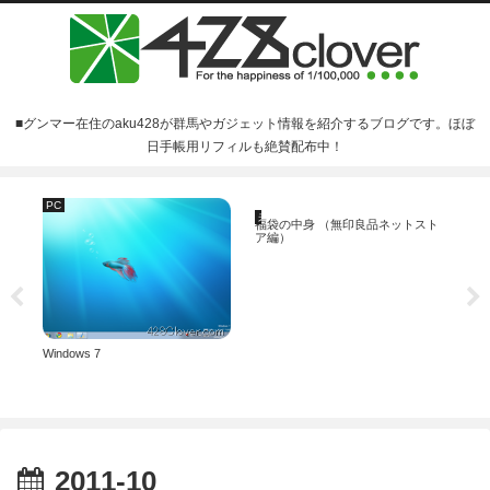
■グンマー在住のaku428が群馬やガジェット情報を紹介するブログです。ほぼ
日手帳用リフィルも絶賛配布中！
PC
戯
未分類
トー
福袋の中身 （無印良品ネットスト
リ
ア編）
安
よ
Windows 7
2011-10