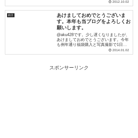
で、頂いてきました。食べつつ、徐々に
2012.10.02
紹介していきたいと思います。まずは、
こちらペヤング麻婆やきそば（バー
あけましておめでとうございま
ン！！）やきそばと麻婆豆腐...
戯言
す。本年も当ブログをよろしくお
願いします。
@aku428です。少し遅くなりましたが、
あけましておめでとうございます。今年
も例年通り福袋購入と写真撮影で1日を
費やし、2日からダラダラ過ごしており
2014.01.02
ます。今年こそは、なるべくブログを更
新したいと思っていますが、まずはこの
福袋の中身を公開し...
スポンサーリンク