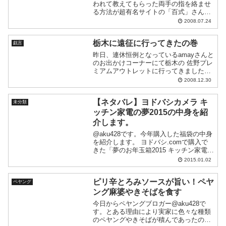
われて教えてもらった両手の指を絡ませ
る方法が超有名サイトの「百式」さんで
「指だけでできるヨガ『Finger Yoga』」
2008.07.24
として紹介されていて、かなりびびった
ので何となく紹介します。リンク先が英
栃木に遠征に行ってきたの巻
語なのですが...
戯言
昨日、連休恒例となっているamayさんと
のお出かけコーナーにて栃木の 佐野プレ
ミアムアウトレットに行ってきました。
天候も良くて結構すいていたのでゆっく
2008.12.30
り見て回れました。 GAPが子供服600円
とかあってかなり安くてGoodで...
【ネタバレ】ヨドバシカメラ キ
未分類
ッチン家電の夢2015の中身を紹
介します。
@aku428です。今年購入した福袋の中身
を紹介します。 ヨドバシ.comで購入で
きた「夢のお年玉箱2015 キッチン家電の
夢」が届きました。気になる中身はこち
2015.01.02
ら！
ピリ辛とろみソースが旨い！ペヤ
ペヤング
ング麻婆やきそばを食す
今日からペヤングブロガー@aku428で
す。とある理由により実家に色々な種類
のペヤングやきそばが積んであったの