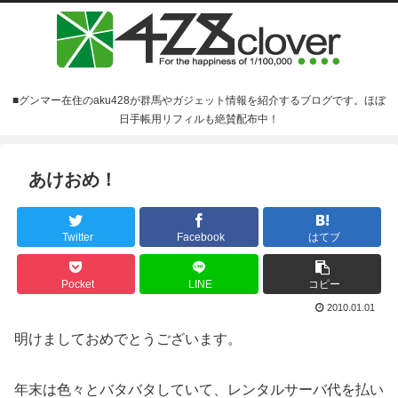
■グンマー在住のaku428が群馬やガジェット情報を紹介するブログです。ほぼ
日手帳用リフィルも絶賛配布中！
あけおめ！
Twitter
Facebook
はてブ
Pocket
LINE
コピー
2010.01.01
明けましておめでとうございます。
年末は色々とバタバタしていて、レンタルサーバ代を払い