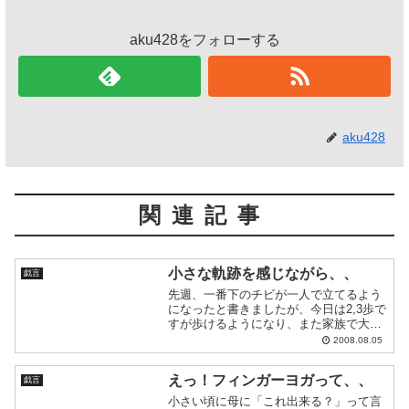
aku428をフォローする
aku428
関連記事
小さな軌跡を感じながら、、
戯言
先週、一番下のチビが一人で立てるよう
になったと書きましたが、今日は2,3歩で
すが歩けるようになり、また家族で大騒
ぎしていました。上の子の成長を何度も
2008.08.05
見てきましたが、やっぱり感動しちゃい
ますね。よ～し、ご褒美に新しい靴買っ
えっ！フィンガーヨガって、、
てあげちゃうぞ～♪ ...
戯言
小さい頃に母に「これ出来る？」って言