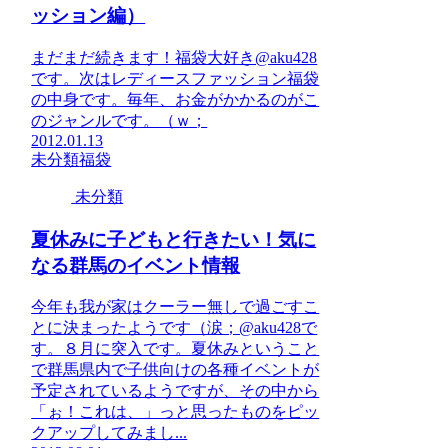
ッション編）
まだまだ続きます！福袋大好き@aku428
です。次はレディースファッション福袋
の中身です。毎年、お金がかかるのがこ
のジャンルです。（ｗ；
2012.01.13
未分類
福袋
未分類
夏休みに子どもと行きたい！気に
なる群馬のイベント情報
今年も我が家はクーラー無しで過ごすこ
とに決まったようです（涙；@aku428で
す。８月に突入です。夏休みということ
で群馬県内で子供向けの各種イベントが
予定されているようですが、その中から
「ぉ！これは、」っと思ったものをピッ
クアップしてみまし...