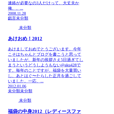
連絡が必要なの3人だけって、大丈夫か
俺、、...
2008.11.28
戯言
未分類
未分類
あけおめ！2012
あけましておめでとうございます。今年
こそはちゃんとブログを書こうと思って
いましたが、新年の挨拶さえ5日過ぎてし
まうというどうしようもない@aku428で
す。毎年のことですが、福袋を大量買い
し、あとはぐ〜たらした正月を過ごして
いました。一応、...
2012.01.06
未分類
未分類
未分類
福袋の中身2012（レディースファ