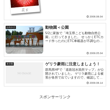
配布されてたり、カットフルーツとは呼
べない大きさのスイカが1カット100円で
販売されてたりと田舎らしい祭りでよか
ったです。あと市と合...
2008.08.04
動物園＜公園
お出かけ
5/2に家族で「埼玉県こども動物自然公
園」に行ってきました。 せっかくETCカ
ード作ったのにETC車載器が不調なの
で、高速道路を普通料金払って行ってき
ました。(；´д⊂） 子どもたちは、ポニー
に乗ったり動物を見たりこどもの城で遊
2009.05.04
ん...
ゲリラ豪雨に注意しましょう！
未分類
群馬県HPで「道路冠水箇所マップ」が公
開されていました。 ゲリラ豪雨による被
害が各所で出ていますので、確認してお
いたほうが良いかも 他県も各自治体で公
2009.08.14
開してるのかな？、、、
スポンサーリンク