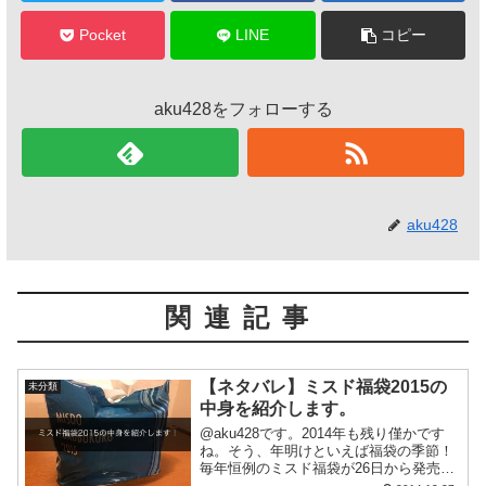
Pocket
LINE
コピー
aku428をフォローする
aku428
関連記事
【ネタバレ】ミスド福袋2015の
未分類
中身を紹介します。
@aku428です。2014年も残り僅かです
ね。そう、年明けといえば福袋の季節！
毎年恒例のミスド福袋が26日から発売開
始したので、会社の帰りに2160円福袋を