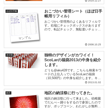
2014.12.27
早速ゲットしたので中身を紹介します。
...
おこづかい管理シート（ほぼ日手
ほぼ日手帳
帳用リフィル）
おこづかい管理用のよくあるリフィルで
す。右端にチェックボックスがあります
ので、転記チェック、無駄遣いチェック
などに使えると思います。
2008.10.25
独特のデザインがカワイイ！
未分類
ScoLarの福袋2013の中身を紹介
します。
どうも@aku428です。こちらも検索キワ
ードの上位入っているScoLarの福袋
（10,500円）の中身を紹介します。キラ
キラすぎて袋の写真撮りづれーよ！！き
2013.01.02
になる中身はコチラ
地区の納涼祭に行ってきた。
戯言
地区の納涼祭に行って来ました。幼稚園
でだんべ～踊りをするので参加したので
すが、ポップコーン、わたがしが無料で