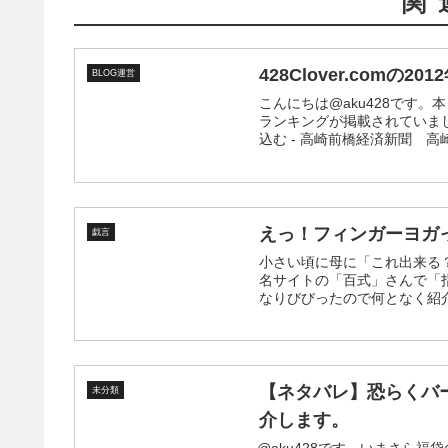
関
428Clover.com
BLOG運営
こんにちは@aku428です。
ランキングが掲載されていまし
込む - 高崎前橋経済新聞 高崎
えっ！フィンガーヨガ
戯言
小さい頃に母に「これ出来る
名サイトの「百式」さんで「指だ
なりびびったので何となく紹介
【ネタバレ】恐らくバー
未分類
介します。