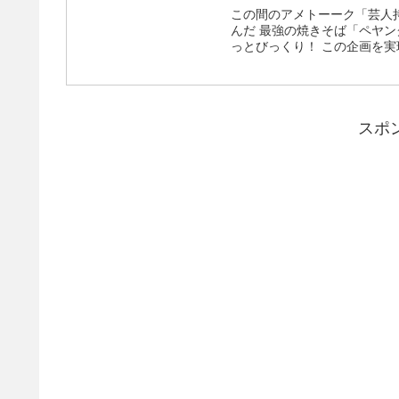
この間のアメトーーク「芸人
んだ 最強の焼きそば「ペヤング」が好きな「ペヤング芸人」企画のプレゼンをやっていてちょ
っとびっくり！ こ
スポ