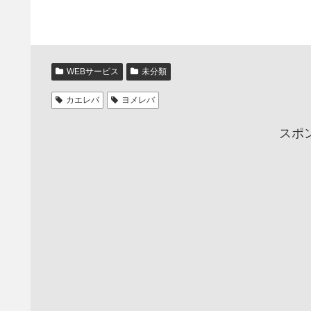
WEBサービス
未分類
カエレバ
ヨメレバ
スポ