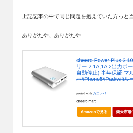
上記記事の中で同じ問題を抱えていた方っと当ブ
ありがたや、ありがたや
cheero Power Plu
リー 2.1A,1A 2出
自動停止) 半年保証 マ
ホ/iPhone5/iPad/wif
posted with
カエレバ
cheero mart
Amazonで見る
楽天市場