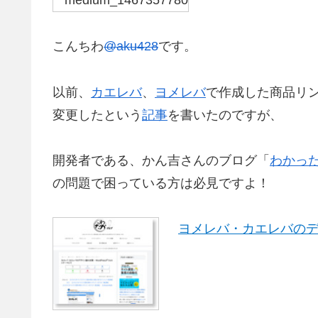
こんちわ
@aku428
です。
以前、
カエレバ
、
ヨメレバ
で作成した商品リ
変更したという
記事
を書いたのですが、
開発者である、かん吉さんのブログ「
わかっ
の問題で困っている方は必見ですよ！
ヨメレバ・カエレバのデザ