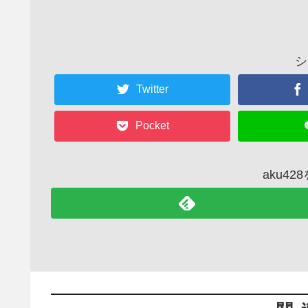
シ
Twitter
Pocket
aku4