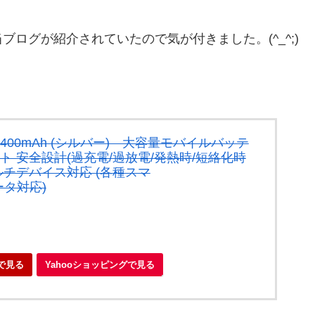
ログが紹介されていたので気が付きました。(^_^;)
s 2 10400mAh (シルバー) 大容量モバイルバッテ
力ポート 安全設計(過充電/過放電/発熱時/短絡化時
ルチデバイス対応 (各種スマ
iルータ対応)
で見る
Yahooショッピングで見る