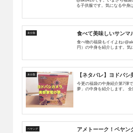
@aku428です。いまさら
る子供服です。気になる中身
食べて美味しいサンマル
未分類
食べ物の福袋もイイよね♪@ak
円）の中身を紹介します。気
【ネタバレ】ヨドバシ美
未分類
今更の福袋の中身紹介第7弾です。 ヨドバシ.comで購入できた「夢のお年玉箱2
夢」
アメトーーク！ペヤン
ペヤング