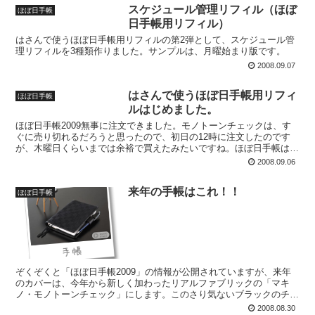
スケジュール管理リフィル（ほぼ
ほぼ日手帳
日手帳用リフィル）
はさんで使うほぼ日手帳用リフィルの第2弾として、スケジュール管
理リフィルを3種類作りました。サンプルは、月曜始まり版です。
2008.09.07
はさんで使うほぼ日手帳用リフィ
ほぼ日手帳
ルはじめました。
ほぼ日手帳2009無事に注文できました。モノトーンチェックは、す
ぐに売り切れるだろうと思ったので、初日の12時に注文したのです
が、木曜日くらいまでは余裕で買えたみたいですね。ほぼ日手帳は、
去年から使っているのですが、それまでは、オリジナルの...
2008.09.06
来年の手帳はこれ！！
ほぼ日手帳
ぞくぞくと「ほぼ日手帳2009」の情報が公開されていますが、来年
のカバーは、今年から新しく加わったリアルファブリックの「マキ
ノ・モノトーンチェック」にします。このさり気ないブラックのチェ
ックが抜群に良いです。（実物は違ったりするんだと思うけ...
2008.08.30