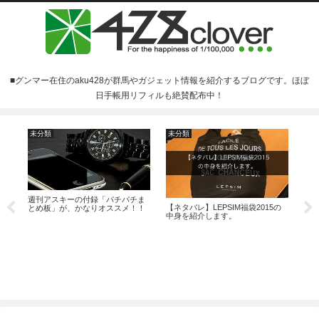
■グンマー在住のaku428が群馬やガジェット情報を紹介するブログです。ほぼ
日手帳用リフィルも絶賛配布中！
未分類
未分類
ほ
週刊アスキーの付録「パチパチま
【ネタバレ】LEPSIM福袋2015の
ほぼ
とめ板」が、かなりオススメ！！
中身を紹介します。
ぞ