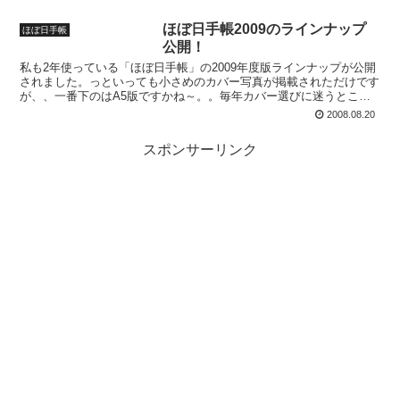
ほぼ日手帳2009のラインナップ
ほぼ日手帳
公開！
私も2年使っている「ほぼ日手帳」の2009年度版ラインナップが公開
されました。っといっても小さめのカバー写真が掲載されただけです
が、、一番下のはA5版ですかね～。。毎年カバー選びに迷うところ
ですが、今回は手帳本体の方が気になります。個人的に...
2008.08.20
スポンサーリンク