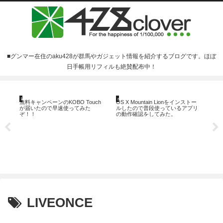
■グンマー在住のaku428が群馬やガジェット情報を紹介するブログです。ほぼ
日手帳用リフィルも絶賛配布中！
未
kobo
mac
ク2
無料キャンペーンのKOBO Touch
OS X Mountain Lionをインストー
ま
が届いたので早速使ってみた
ルしたので普段使っているアプリ
ぞ！！
の動作確認をしてみた。
【ネ
の
LIVEONCE