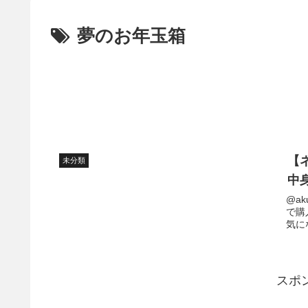
夢のお年玉箱
【
未分類
中
@ak
で購
気に
スポ