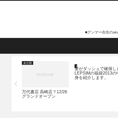
■グンマー在住のa
未分類
未分類
T-T)
妻がダッシュで確保し
LEPSIMの福袋2013の
身を紹介します。
万代書店 高崎店？12/26
グランドオープン