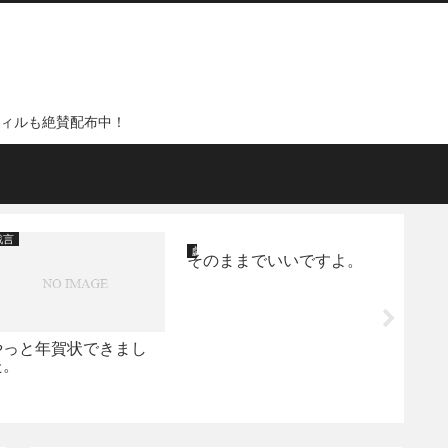
フィルも絶賛配布中！
戯言
戯言
iPad
そのままでいいですよ。
コスパ最
スマー
みたぞ
やっと年賀状できまし
た。