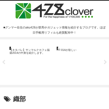
■グンマー在住のaku428が群馬やガジェット情報を紹介するブログです。ほぼ
日手帳用リフィルも絶賛配布中！
ほ
未分類
戯言
【ネタバレ】サンマルクカフェ福
HT-01Aが欲しい
袋2014の中身を紹介します。
ほぼ
類
織部