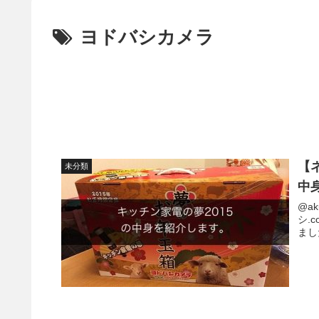
ヨドバシカメラ
【
未分類
中
@a
シ.
まし