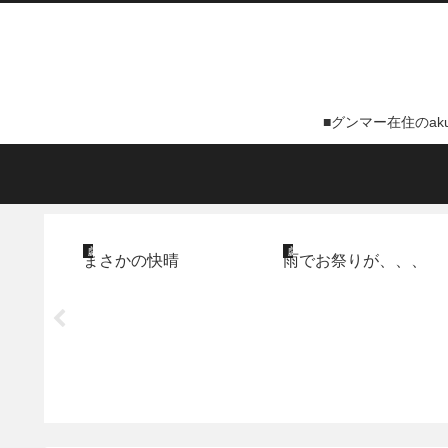
■グンマー在住のa
戯言
戯言
ょっと役
まさかの快晴
雨でお祭りが、、、
リ」がお